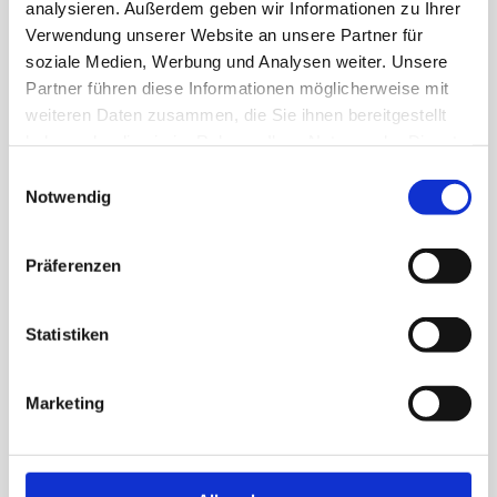
analysieren. Außerdem geben wir Informationen zu Ihrer
Verwendung unserer Website an unsere Partner für
soziale Medien, Werbung und Analysen weiter. Unsere
Partner führen diese Informationen möglicherweise mit
weiteren Daten zusammen, die Sie ihnen bereitgestellt
haben oder die sie im Rahmen Ihrer Nutzung der Dienste
gesammelt haben.
Einwilligungsauswahl
Notwendig
Präferenzen
Wohlfühlatmosphäre im 
Statistiken
Studio
Marketing
Unsere ruhige Umgebung und die angenehmen Düfte 
schaffen eine perfekte Wellness-Oase für Ihre 
Entspannung.