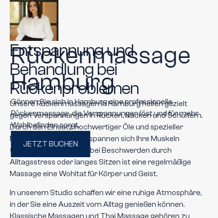
Entspannung und 
Rückenmassage 
Behandlung bei 
Hamburg
Rückenproblemen
Gönnen Sie sich in Hamburg eine professionelle 
Unsere Rückenmassagen in Hamburg helfen gezielt 
Rückenmassage, die Verspannungen löst und für mehr 
gegen Verspannungen in Rücken, Nacken und Schultern. 
Wohlbefinden sorgt.
Durch den Einsatz hochwertiger Öle und spezieller 
Massagetechniken entspannen sich Ihre Muskeln 
JETZT BUCHEN
tiefgreifend. Besonders bei Beschwerden durch 
Alltagsstress oder langes Sitzen ist eine regelmäßige 
Massage eine Wohltat für Körper und Geist.
In unserem Studio schaffen wir eine ruhige Atmosphäre, 
in der Sie eine Auszeit vom Alltag genießen können. 
Klassische Massagen und Thai Massage gehören zu 