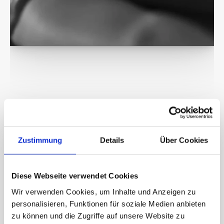
Effektive 
Verspannungslösung
Zustimmung
Details
Über Cookies
Gezielte Massagetechniken helfen, verspannte Muskeln 
im Rücken- und Schulterbereich zu lösen.
Diese Webseite verwendet Cookies
Wir verwenden Cookies, um Inhalte und Anzeigen zu
personalisieren, Funktionen für soziale Medien anbieten
zu können und die Zugriffe auf unsere Website zu